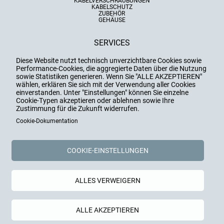
Mit großer Freude gratulieren wir Angelina
KABELVERSCHRAUBUNGEN
KABELSCHUTZ
Curia-Gutmann zu 25 Jahren im Unternehmen
ZUBEHÖR
– eine beeindruckende Zeit voller Engagement
GEHÄUSE
und Teamgeist. Ebenso feiern wir Ralf
Kaszemek, der sein 30-jähriges Jubiläum
begeht.
SERVICES
BERATUNG, SCHULUNG
alle anzeigen
Diese Website nutzt technisch unverzichtbare Cookies sowie
DOWNLOADS
Performance-Cookies, die aggregierte Daten über die Nutzung
INTRANET
sowie Statistiken generieren. Wenn Sie "ALLE AKZEPTIEREN"
wählen, erklären Sie sich mit der Verwendung aller Cookies
UNTERNEHMEN
einverstanden. Unter "Einstellungen" können Sie einzelne
Cookie-Typen akzeptieren oder ablehnen sowie Ihre
WERTE, GESCHICHTE, ZAHLEN
Zustimmung für die Zukunft widerrufen.
AUSBILDUNG, KARRIERE, JOBS
BLOG, NEWS, PRESSE
Cookie-Dokumentation
SOZIALES ENGAGEMENT
KONTAKT
COOKIE-EINSTELLUNGEN
ANSPRECHPARTNER
VERTRIEBSPARTNER
KONTAKTFORMULAR
ALLES VERWEIGERN
ALLE AKZEPTIEREN
HUGRO-Armaturen GmbH