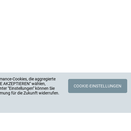
mance-Cookies, die aggregierte
LLE AKZEPTIEREN" wählen,
COOKIE-EINSTELLUNGEN
nter "Einstellungen" können Sie
mung für die Zukunft widerrufen.
TERNEHMEN
KONTAKT
HUGRO-A
E, GESCHICHTE, ZAHLEN
ANSPRECHPARTNER
Rudolf-Blessi
ILDUNG, KARRIERE, JOBS
VERTRIEBSPARTNER
79183 Waldk