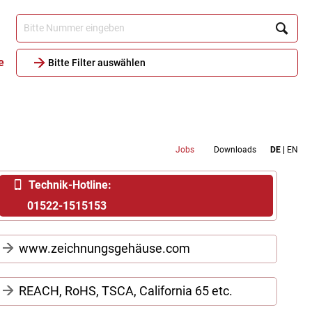
e
Bitte Filter auswählen
Metamenu
Jobs
Downloads
DE
EN
Header
Technik-Hotline:
01522-1515153
www.zeichnungsgehäuse.com
Einfacher geht's wirklich nicht:
Hier online
REACH, RoHS, TSCA, California 65 etc.
Gehäuse nach Maß anfragen
.