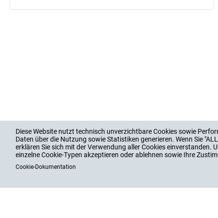
Diese Website nutzt technisch unverzichtbare Cookies sowie Perfor
Daten über die Nutzung sowie Statistiken generieren. Wenn Sie "A
erklären Sie sich mit der Verwendung aller Cookies einverstanden. U
einzelne Cookie-Typen akzeptieren oder ablehnen sowie Ihre Zustim
Cookie-Dokumentation
PRODUKTE
SERVICES
UN
Hauptnavigation
Footer
KABELVERSCHRAUBUNGEN
BERATUNG, SCHULUNG
WERT
KABELSCHUTZ
DOWNLOADS
AUSB